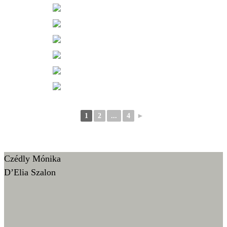
1
2
...
4
►
Czédly Mónika
D’Elia Szalon