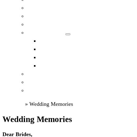
Current Exhibitions and Events – SISI
References – Events and exhibitions – SISI
Empress-Queen Elisabeth Impersonators
Wedding Dresses
Dresses for Women
Occasion Dresses
Prom Dresses
Clothes for Men
Wedding Memories
Press
Contacts
Kezdőlap
»
Wedding Memories
Wedding Memories
Dear Brides,