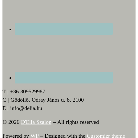
T | +36 309529987
C | Gödöllő, Odray János u. 8, 2100
E | info@delia.hu
© 2026
D'Elia Szalon
– All rights reserved
Powered by
WP
– Designed with the
Customizr theme